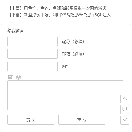
【上篇】
用鱼竿、鱼钩、鱼饵和彩蛋模拟一次网络渗透
【下篇】
新型渗透手法：利用XSS绕过WAF进行SQL注入
给我留言
昵称（必填）
邮箱（必填）
网址