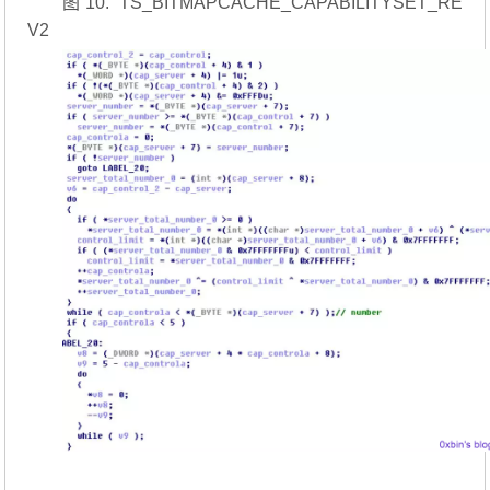
图10. TS_BITMAPCACHE_CAPABILITYSET_RE
V2