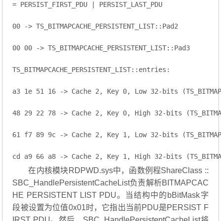
= PERSIST_FIRST_PDU | PERSIST_LAST_PDU

00 -> TS_BITMAPCACHE_PERSISTENT_LIST::Pad2

00 00 -> TS_BITMAPCACHE_PERSISTENT_LIST::Pad3

TS_BITMAPCACHE_PERSISTENT_LIST::entries:

a3 1e 51 16 -> Cache 2, Key 0, Low 32-bits (TS_BITMAP
48 29 22 78 -> Cache 2, Key 0, High 32-bits (TS_BITMA
61 f7 89 9c -> Cache 2, Key 1, Low 32-bits (TS_BITMAP
cd a9 66 a8 -> Cache 2, Key 1, High 32-bits (TS_BITM
在内核模块RDPWD.sys中，函数例程ShareClass ::
SBC_HandlePersistentCacheList负责解析BITMAPCAC
HE PERSISTENT LIST PDU。当结构中的bBitMask字
段被设置为位值0x01时，它指出当前PDU是PERSIST F
IRST PDU。然后，SBC_HandlePersistentCacheList将