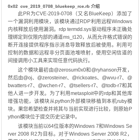
0x02 cve_2019_0708_bluekeep_rce.rb 介绍
此PR为CVE-2019-0708（又名BlueKeep）添加了
一个漏洞利用模块，该模块通过RDP利用远程Windows
内核释放后使用漏洞。rdp termdd.sys驱动程序未正确处
理绑定到仅限内部的通道ms_t120，从而允许格式错误的
断开连接提供程序指示消息导致释放后被使用。利用可
控制的数据和远程非分页面池堆喷射，使用空闲信道的
间接调用小工具来实现任意代码执行。
这个模块最初由@zerosum0x0和@ryhanson开发，
然后由@oj、@zerosteiner、@rickoates、@wvu-r7、@
bwatters-r7、@wchen-r7、@tsellers-r7、@todb-r7和其
他人进一步开发。为了利用metasploit中的rdp和其他库
增强功能，该模块从python外部模块移植到本机ruby模
块。果您希望检查并将其与当前实现进行比较，则原始P
ython模块位于提交历史记录中。
该模块当前以64位版本的Windows 7和Windows Se
rver 2008 R2为目标。对于Windows Server 2008 R2，