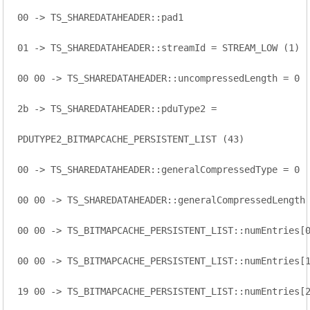
00 -> TS_SHAREDATAHEADER::pad1

01 -> TS_SHAREDATAHEADER::streamId = STREAM_LOW (1)

00 00 -> TS_SHAREDATAHEADER::uncompressedLength = 0

2b -> TS_SHAREDATAHEADER::pduType2 =

PDUTYPE2_BITMAPCACHE_PERSISTENT_LIST (43)

00 -> TS_SHAREDATAHEADER::generalCompressedType = 0

00 00 -> TS_SHAREDATAHEADER::generalCompressedLength 
00 00 -> TS_BITMAPCACHE_PERSISTENT_LIST::numEntries[0
00 00 -> TS_BITMAPCACHE_PERSISTENT_LIST::numEntries[1
19 00 -> TS_BITMAPCACHE_PERSISTENT_LIST::numEntries[2