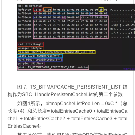
图7. TS_BITMAPCACHE_PERSISTENT_LIST结
构作为SBC_HandlePersistentCacheList的第二个参数
如图4所示，bitmapCacheListPoolLen = 0xC *（总
长度+4）和总长度= totalEntriesCache0 + totalEntriesCa
che1 + totalEntriesCache2 + totalEntriesCache3 + total
EntriesCache4。