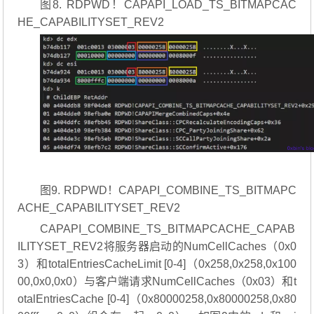
图8. RDPWD！CAPAPI_LOAD_TS_BITMAPCAC
HE_CAPABILITYSET_REV2
图9. RDPWD！CAPAPI_COMBINE_TS_BITMAPC
ACHE_CAPABILITYSET_REV2
CAPAPI_COMBINE_TS_BITMAPCACHE_CAPAB
ILITYSET_REV2将服务器启动的NumCellCaches（0x0
3）和totalEntriesCacheLimit [0-4]（0x258,0x258,0x100
00,0x0,0x0）与客户端请求NumCellCaches（0x03）和t
otalEntriesCache [0-4]（0x80000258,0x80000258,0x80