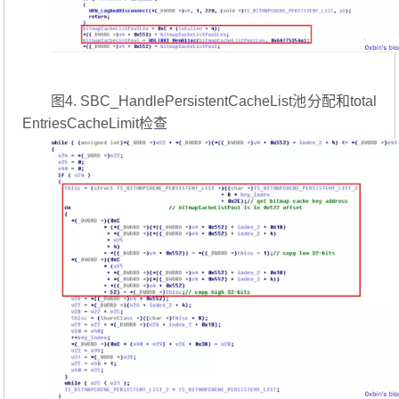
图4. SBC_HandlePersistentCacheList池分配和total
EntriesCacheLimit检查