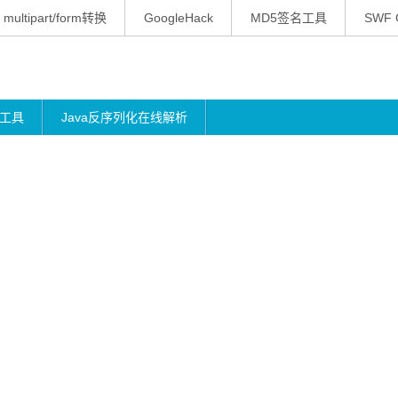
multipart/form转换
GoogleHack
MD5签名工具
SWF 
工具
Java反序列化在线解析