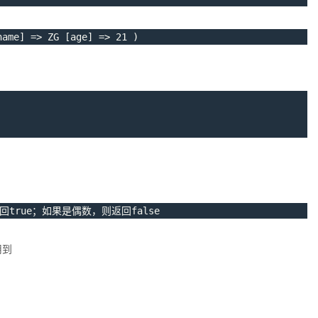
name
]
=
>
ZG
[
age
]
=
>
21
)
回true；如果是偶数，则返回false
用到