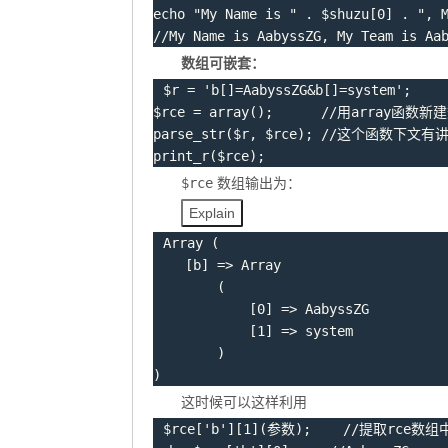
echo
"My Name is "
.
$shuzu
[
0
]
.
", 
//My Name is AabyssZG, My Team is Aa
数组可嵌套：
$r
=
'b[]=AabyssZG&b[]=system'
;
$rce
=
array
(
)
;
parse_str
(
$r
,
$rce
)
;
print_r
(
$rce
)
;
$rce
数组输出为：
Explain
Array
(
[
b
]
=
>
Array
(
[
0
]
=
>
 AabyssZG

[
1
]
=
>
 system

)
)
这时候可以这样利用
$rce
[
'b'
]
[
1
]
(
参数
)
;