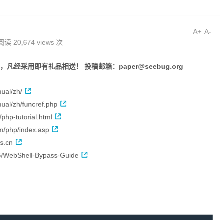
A+
A-
阅读 20,674 views 次
的分享，凡经采用即有礼品相送！ 投稿邮箱：
paper@seebug.org
ual/zh/
ual/zh/funcref.php
php-tutorial.html
n/php/index.asp
ss.cn
G/WebShell-Bypass-Guide