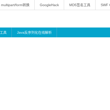
multipart/form转换
GoogleHack
MD5签名工具
SWF 
工具
Java反序列化在线解析