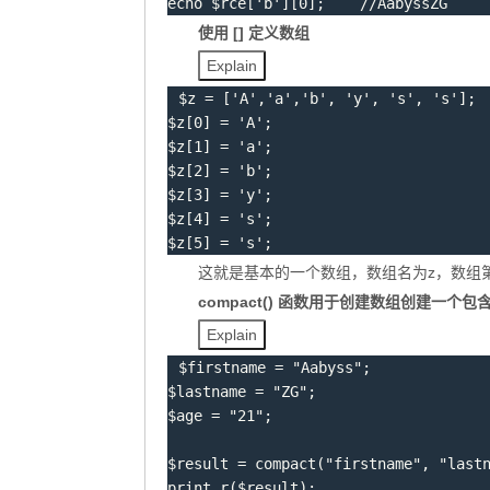
echo
$rce
[
'b'
]
[
0
]
;
 //AabyssZG
使用 [] 定义数组
Explain
$z
=
[
'A'
,
'a'
,
'b'
,
'y'
,
's'
,
's'
]
;
$z
[
0
]
=
'A'
;
$z
[
1
]
=
'a'
;
$z
[
2
]
=
'b'
;
$z
[
3
]
=
'y'
;
$z
[
4
]
=
's'
;
$z
[
5
]
=
's'
;
这就是基本的一个数组，数组名为z，数组
compact() 函数用于创建数组创建一个
Explain
$firstname
=
"Aabyss"
;
$lastname
=
"ZG"
;
$age
=
"21"
;
$result
=
compact
(
"firstname"
,
"last
print_r
(
$result
)
;