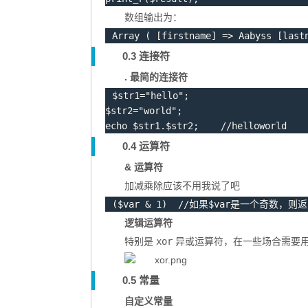
数组输出为：
Array
(
[
firstname
]
=
>
 Aabyss 
[
last
0.3 连接符
. 最简的连接符
$str1
=
"hello"
;
$str2
=
"world"
;
echo
$str1
.
$str2
;
 //helloworld
0.4 运算符
& 运算符
加减乘除应该不用我说了吧
(
$var
&
1
)
 //如果$var是一个奇数，则返
逻辑运算符
特别是
xor
异或运算符，在一些场合需要
0.5 常量
自定义常量