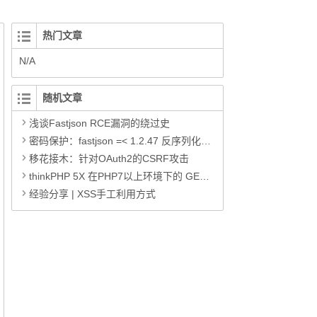
热门文章
N/A
随机文章
浅谈Fastjson RCE漏洞的绕过史
密码保护：fastjson =< 1.2.47 反序列化漏洞浅析
移花接木：针对OAuth2的CSRF攻击
thinkPHP 5X 在PHP7以上环境下的 GETSHELL
经验分享 | XSS手工利用方式