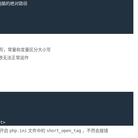
小写，常量和变量区分大小写
致无法正常运作
pt
>
要开启
php.ini
文件中的
short_open_tag
，不然会报错