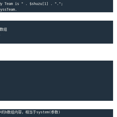
My Team is "
.
$shuzu
[
1
]
.
"."
;
byssTeam.