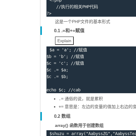
<?php
?>
这是一个PHP文件的基本形式
0.1 .=和+=赋值
Explain
$a
=
'a'
;
$b
=
'b'
;
$c
=
'c'
;
$c
.
=
$a
;
$c
.
=
$b
;
echo
$c
;
 //cab
.=
通俗的说，就是累积
+=
意思是：左边的变量的值加上右边的
0.2 数组
array() 函数用于创建数组
$shuzu
=
array
(
"AabyssZG"
,
"AabyssTe