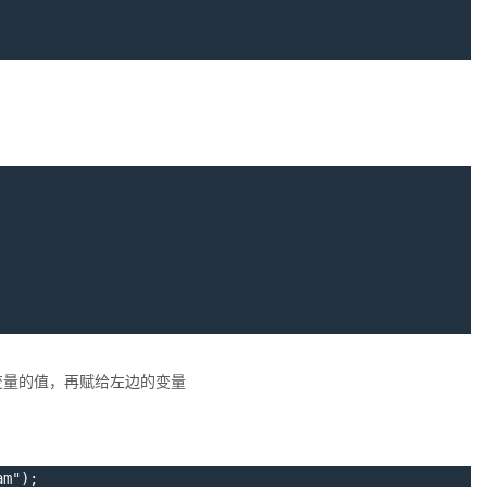
变量的值，再赋给左边的变量
am"
)
;