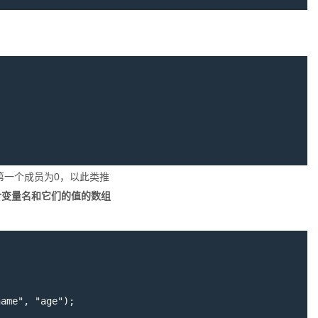
第一个成员为0，以此类推
包含变量名和它们的值的数组
name"
,
"age"
)
;