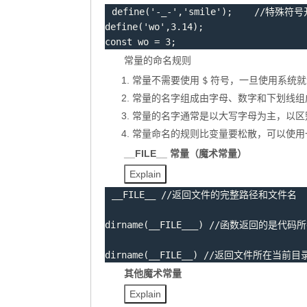
define
(
'-_-'
,
'smile'
)
;
define
(
'wo'
,
3.14
)
;
const
 wo 
=
3
;
常量的命名规则
常量不需要使用
$
符号，一旦使用系统就
常量的名字组成由字母、数字和下划线组
常量的名字通常是以大写字母为主，以区
常量命名的规则比变量要松散，可以使用
__FILE__ 常量（魔术常量）
Explain
__FILE__
dirname
(
__FILE___
)
dirname
(
__FILE__
)
 //返回文件所在当前
其他魔术常量
Explain