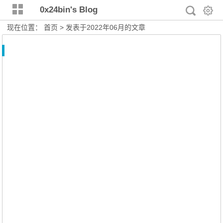
0x24bin's Blog
现在位置：
首页
> 发表于2022年06月的文章