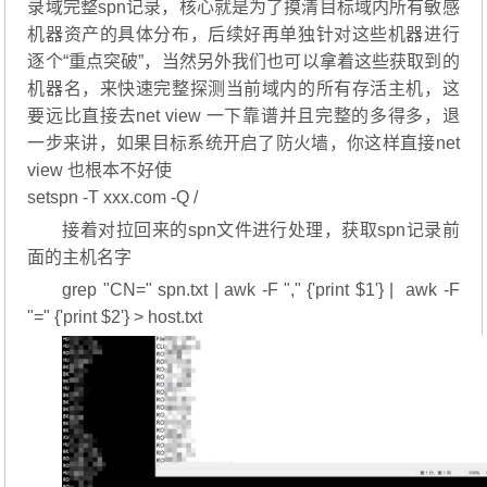
录域完整spn记录，核心就是为了摸清目标域内所有敏感
机器资产的具体分布，后续好再单独针对这些机器进行
逐个“重点突破”，当然另外我们也可以拿着这些获取到的
机器名，来快速完整探测当前域内的所有存活主机，这
要远比直接去net view 一下靠谱并且完整的多得多，退
一步来讲，如果目标系统开启了防火墙，你这样直接net
view 也根本不好使
setspn -T xxx.com -Q /
接着对拉回来的spn文件进行处理，获取spn记录前
面的主机名字
grep "CN=" spn.txt | awk -F "," {'print $1'} | awk -F
"=" {'print $2'} > host.txt