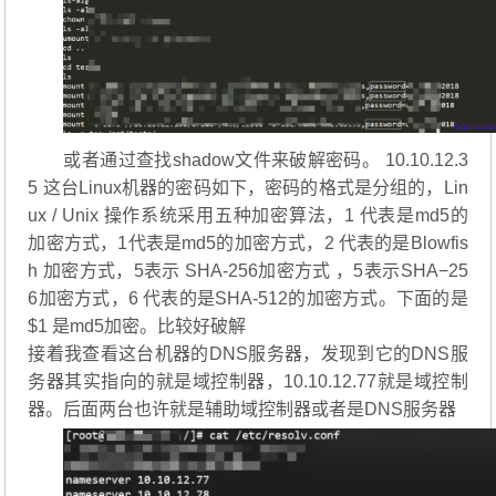
或者通过查找shadow文件来破解密码。 10.10.12.3
5 这台Linux机器的密码如下，密码的格式是分组的，Lin
ux / Unix 操作系统采用五种加密算法，
1 代表是md5的
加密方式，
1
代
表
是
m
d
5
的
加
密
方
式
，
2 代表的是Blowfis
h 加密方式，
5表示 SHA-256加密方式 ，
5
表
示
S
H
A
−
2
5
6
加
密
方
式
，
6 代表的是SHA-512的加密方式。下面的是
$1 是md5加密。比较好破解
接着我查看这台机器的DNS服务器，发现到它的DNS服
务器其实指向的就是域控制器，10.10.12.77就是域控制
器。后面两台也许就是辅助域控制器或者是DNS服务器