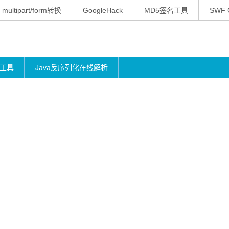
multipart/form转换
GoogleHack
MD5签名工具
SWF 
工具
Java反序列化在线解析