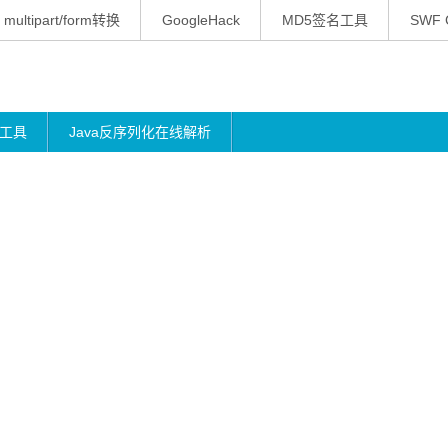
multipart/form转换
GoogleHack
MD5签名工具
SWF 
工具
Java反序列化在线解析