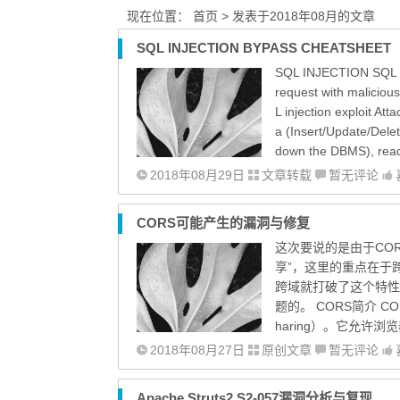
现在位置：
首页
> 发表于2018年08月的文章
SQL INJECTION BYPASS CHEATSHEET
SQL INJECTION SQL Inj
request with maliciou
L injection exploit At
a (Insert/Update/Dele
down the DBMS), read/
2018年08月29日
文章转载
暂无评论
CORS可能产生的漏洞与修复
这次要说的是由于CO
享”，这里的重点在于
跨域就打破了这个特性
题的。 CORS简介 COR
haring）。它允许浏览
2018年08月27日
原创文章
暂无评论
Apache Struts2 S2-057漏洞分析与复现